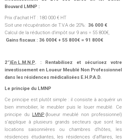
Bouvard LMNP :
Prix d'achat HT : 180 000 € HT
Soit une récupération de T.V.A de 20%:
36 000 €
Calcul de la réduction d'impôt sur 9 ans = 55 800€,
Gains fiscaux : 36 000€ + 55 800€ = 91 800€
2°)
En L.M.N.P
. : Rentabilisez et sécurisez votre
investissement en Loueur Meublé Non Professionnel
dans les résidences médicalisées E.H.P.A.D.
Le principe du LMNP
Ce principe est plutôt simple : il consiste à acquérir un
bien immobilier, le meubler puis le louer meublé. Ce
principe du
LMNP
(l
oueur meublé non professionnel)
s’applique à plusieurs grands secteurs que sont les
locations saisonnières ou chambres d’hôtes, les
résidences étudiantes, les résidences d’affaires, les